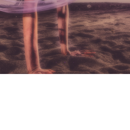
敦化館：
台北市大安區忠孝東路四段248巷21號1樓
(02)2711-8048 Line:0227118048