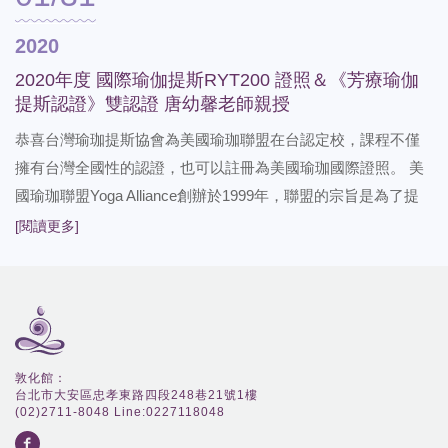
自然結合。透過不斷的鍛鍊，讓心 靈更自由，內心更寬闊！ 國
際課程，不僅有完整的系統瑜珈課程，解剖肌動學原理，還有
2020
多元的實務課程: 空中瑜珈，筋膜滾輪平衡，孕婦瑜珈，兒童瑜
2020年度 國際瑜伽提斯RYT200 證照＆《芳療瑜伽
伽，芳療瑜伽，單車，高爾夫球，跑步等運動防護瑜珈，上班
提斯認證》雙認證 唐幼馨老師親授
族瑜珈，雕塑體線等。 報名成功贈送： 土豪正位墊一張(價值
恭喜台灣瑜珈提斯協會為美國瑜珈聯盟在台認定校，課程不僅
$5800) 專業師資瑜珈提斯教材一本 課程内容 初階理論内容 瑜
擁有台灣全國性的認證，也可以註冊為美國瑜珈國際證照。 美
伽提斯歷史 瑜伽提斯十大原則 體適能基本原則與定義 基礎解剖
國瑜珈聯盟Yoga Alliance創辦於1999年，聯盟的宗旨是為了提
學 瑜伽八肢 Ashtanga 基礎動作教學與動作口令教學 七大脈輪
供瑜珈老師及師資培訓一個世界級公認的專業平台，目前是世
[閱讀更多]
基礎運動營養學課程架構設計 主題動作計劃(講解目的、動作、
界規模最大且最具權威的瑜珈聯盟。 讓學習不僅是專業更備受
時間、注意事項、編排技巧) 初階實務內容 體式示範教學 課程
國際肯定。由內心出發透過流暢優美的體位法，將身心靈與大
講解目的 動作串聯設計 課程時間安排 教學注意事項 孕婦瑜珈
自然結合。透過不斷的鍛鍊，讓心 靈更自由，內心更寬闊！ 國
理論 教學實務練習 課程編排技巧 基礎動作實務練習 基礎動作
際課程，不僅有完整的系統瑜珈課程，解剖肌動學原理，還有
分析 體式的正位性 進階理論內容 瑜珈提斯進階體式 肌動學在
多元的實務課程: 空中瑜珈，筋膜滾輪平衡，孕婦瑜珈，兒童瑜
瑜珈提斯之運用 瑜珈與彼拉提斯呼吸的原則與分別 運動傷害的
敦化館：
伽，芳療瑜伽，單車，高爾夫球，跑步等運動防護瑜珈，上班
台北市大安區忠孝東路四段248巷21號1樓
預防 辦公室（OL) 動作剖析 課程分級設計變化 教學課程主題變
(02)2711-8048 Line:0227118048
族瑜珈，雕塑體線等。 報名成功贈送： 土豪正位墊一張(價值
化 兒童瑜伽教學 單車、高爾夫球等運動剖析 孕婦運動營養學
$5800) 專業師資瑜珈提斯教材一本 課程内容 初階理論内容