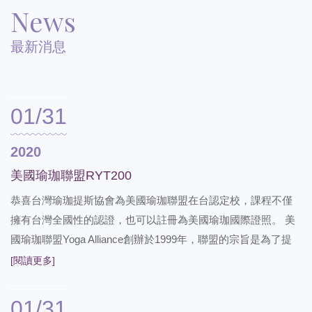
News
最新消息
01/31
2020
美國瑜珈聯盟RYT200
恭喜台灣瑜珈提斯協會為美國瑜珈聯盟在台認定校，課程不僅
擁有台灣全國性的認證，也可以註冊為美國瑜珈國際證照。 美
國瑜珈聯盟Yoga Alliance創辦於1999年，聯盟的宗旨是為了提
供瑜珈老師及師資培訓一個世界級公認的專業平台，目前是世
[閱讀更多]
界規模最大且最具權威的瑜珈聯盟。 讓學習不僅是專業更備受
國際肯定。由內心出發透過流暢優美的體位法，將身心靈與大
01/31